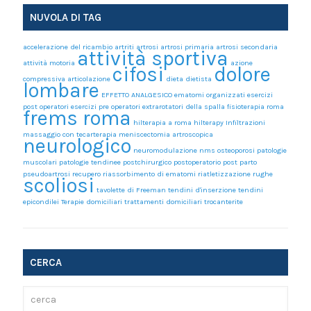
NUVOLA DI TAG
accelerazione del ricambio
artriti
artrosi
artrosi primaria
artrosi secondaria
attività sportiva
attività motoria
azione
cifosi
dolore
compressiva articolazione
dieta
dietista
lombare
EFFETTO ANALGESICO
ematomi organizzati
esercizi
post operatori
esercizi pre operatori
extrarotatori della spalla
fisioterapia roma
frems roma
hilterapia a roma
hilterapy
Infiltrazioni
massaggio con tecarterapia
meniscectomia artroscopica
neurologico
neuromodulazione
nms
osteoporosi
patologie
muscolari
patologie tendinee
postchirurgico
postoperatorio
post parto
pseudoartrosi
recupero
riassorbimento di ematomi
riatletizzazione
rughe
scoliosi
tavolette di Freeman
tendini d'inserzione
tendini
epicondilei
Terapie domiciliari
trattamenti domiciliari
trocanterite
CERCA