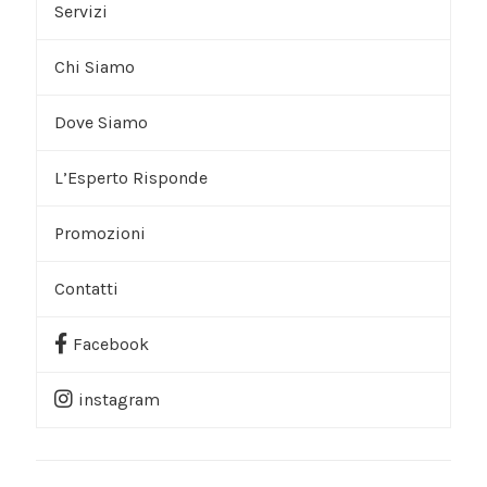
Servizi
Chi Siamo
Trattamenti
Dove Siamo
Terapie
Lo Studio
L’Esperto Risponde
Ginnastica Posturale
Promozioni
Altri Servizi
Chiedi all’Esperto
Contatti
Prenota Una Consulenza
Facebook
Link Utili
instagram