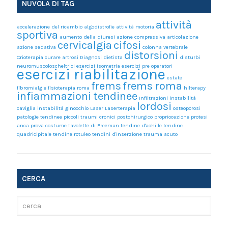
NUVOLA DI TAG
attività
accelerazione del ricambio
algodistrofie
attività motoria
sportiva
aumento della diuresi
azione compressiva articolazione
cervicalgia
cifosi
azione sedativa
colonna vertebrale
distorsioni
Crioterapia
curare artrosi
Diagnosi
dietista
disturbi
neuromuscoloscheltrici
esercizi isometria
esercizi pre operatori
esercizi riabilitazione
estate
frems
frems roma
fibromialgie
fisioterapia roma
hilterapy
infiammazioni tendinee
Infiltrazioni
instabilità
lordosi
caviglia
instabilità ginocchio
Laser
Laserterapia
osteoporosi
patologie tendinee
piccoli traumi cronici
postchirurgico
propriocezione
protesi
anca
prova costume
tavolette di Freeman
tendine d'achille
tendine
quadricipitale
tendine rotuleo
tendini d'inserzione
trauma acuto
CERCA