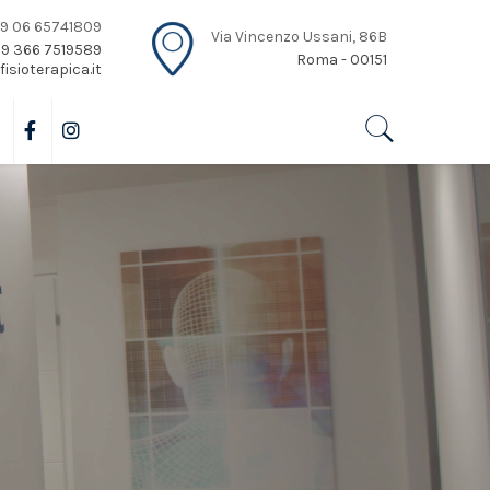
+39 06 65741809
Via Vincenzo Ussani, 86B
+39 366 7519589
Roma - 00151
isioterapica.it