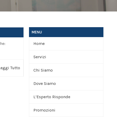
MENU
he:
Home
Servizi
Leggi Tutto
Chi Siamo
Trattamenti
Dove Siamo
Terapie
Lo Studio
L’Esperto Risponde
Ginnastica Posturale
Promozioni
Altri Servizi
Chiedi all’Esperto