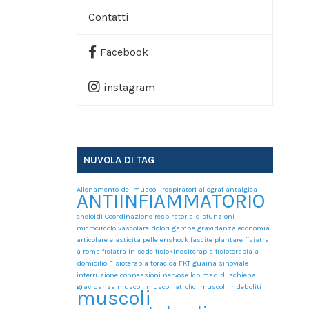
Contatti
Prenota Una Consulenza
Facebook
Link Utili
instagram
NUVOLA DI TAG
Allenamento dei muscoli respiratori
allograf
antalgica
ANTIINFIAMMATORIO
cheloidi
Coordinazione respiratoria
disfunzioni
microcircolo vascolare
dolori gambe gravidanza
economia
articolare
elasticità pelle
enshock
fascite plantare
fisiatra
a roma
fisiatra in sede
fisiokinesiterapia
fisioterapia a
domicilio
Fisioterapia toracica
FKT
guaina sinoviale
interruzione connessioni nervose
lcp
mad di schiena
gravidanza
muscoli
muscoli atrofici
muscoli indeboliti
muscoli