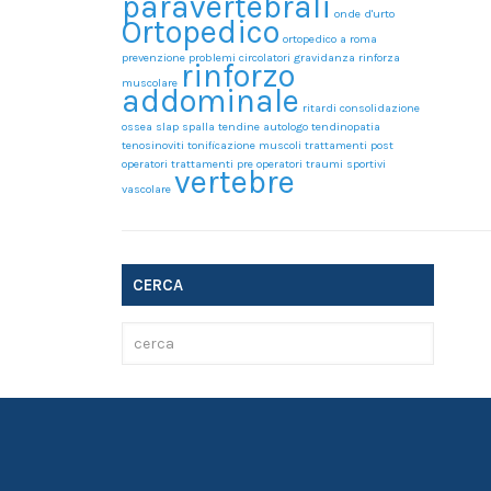
paravertebrali
onde d'urto
Ortopedico
ortopedico a roma
prevenzione
problemi circolatori gravidanza
rinforza
rinforzo
muscolare
addominale
ritardi consolidazione
ossea
slap
spalla
tendine autologo
tendinopatia
tenosinoviti
tonificazione muscoli
trattamenti post
operatori
trattamenti pre operatori
traumi sportivi
vertebre
vascolare
CERCA