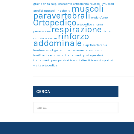
gravidanza
miglioramento articolarità
muscoli
muscoli
muscoli
atrofici
muscoli indeboliti
paravertebrali
onde d'urto
Ortopedico
ortopedico a roma
respirazione
prevenzione
riablo
rinforzo
riduzione dolore
addominale
slap
Tecarterapia
tendine autologo
tendine cadavere
tenosinoviti
tonificazione muscoli
trattamenti post operatori
trattamenti pre operatori
traumi diretti
traumi sportivi
visita ortopedica
CERCA