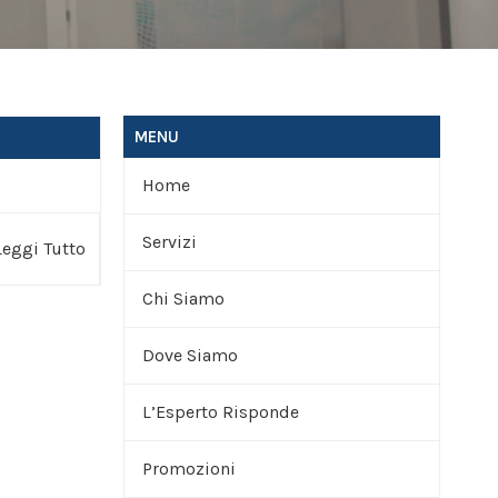
MENU
Home
Servizi
Leggi Tutto
Chi Siamo
Trattamenti
Dove Siamo
Terapie
Lo Studio
L’Esperto Risponde
Ginnastica Posturale
Promozioni
Altri Servizi
Chiedi all’Esperto