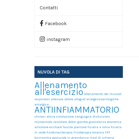
Contatti
Prenota Una Consulenza
Facebook
Link Utili
instagram
NUVOLA DI TAG
Allenamento
all'esercizio
Allenamento dei muscoli
respiratori
alleviare dolore
allograf
analgesicoantalgiche
antalgica
ANTIINFIAMMATORIO
chinesi attiva
circolazione sanguigna
disfunzioni
microcircolo vascolare
dolori gambe gravidanza
economia
articolare
enshock
fascite plantare
fisiatra a roma
fisiatra
in sede
fisiokinesiterapia
Fisioterapia toracica
FKT
Ginnastica posturale in gravidanza
mad di schiena