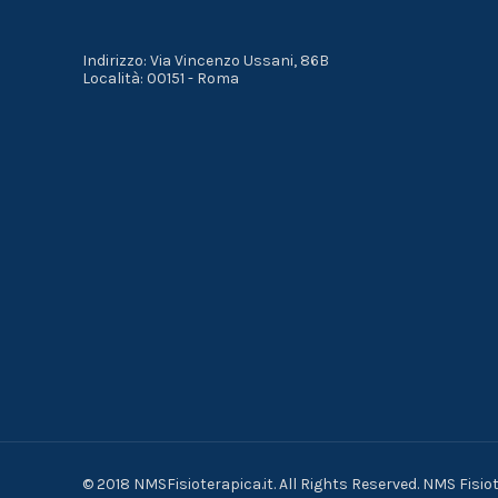
Indirizzo: Via Vincenzo Ussani, 86B
Località: 00151 - Roma
© 2018 NMSFisioterapica.it. All Rights Reserved. NMS Fisi