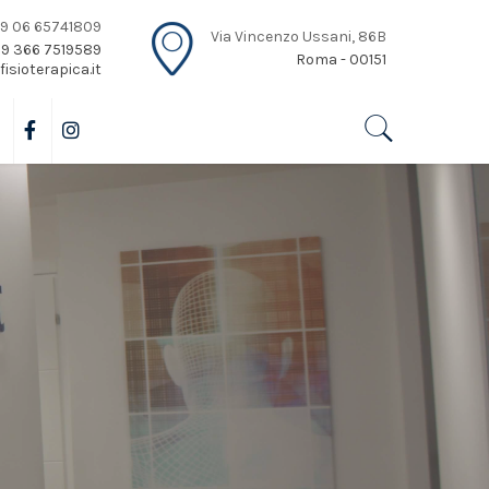
+39 06 65741809
Via Vincenzo Ussani, 86B
+39 366 7519589
Roma - 00151
isioterapica.it