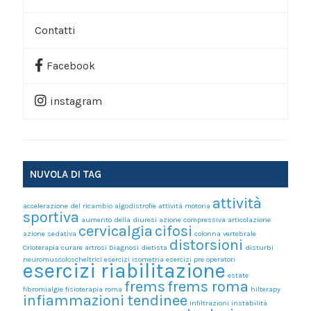
Contatti
Prenota Una Consulenza
Facebook
Link Utili
instagram
NUVOLA DI TAG
attività
accelerazione del ricambio
algodistrofie
attività motoria
sportiva
aumento della diuresi
azione compressiva articolazione
cervicalgia
cifosi
azione sedativa
colonna vertebrale
distorsioni
Crioterapia
curare artrosi
Diagnosi
dietista
disturbi
neuromuscoloscheltrici
esercizi isometria
esercizi pre operatori
esercizi riabilitazione
estate
frems
frems roma
fibromialgie
fisioterapia roma
hilterapy
infiammazioni tendinee
Infiltrazioni
instabilità