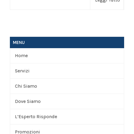
MENU
Home
Servizi
Chi Siamo
Trattamenti
Dove Siamo
Terapie
Lo Studio
L’Esperto Risponde
Ginnastica Posturale
Promozioni
Altri Servizi
Chiedi all’Esperto