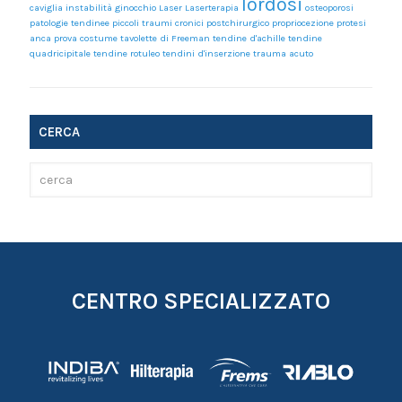
lordosi
caviglia
instabilità ginocchio
Laser
Laserterapia
osteoporosi
patologie tendinee
piccoli traumi cronici
postchirurgico
propriocezione
protesi
anca
prova costume
tavolette di Freeman
tendine d'achille
tendine
quadricipitale
tendine rotuleo
tendini d'inserzione
trauma acuto
CERCA
CENTRO SPECIALIZZATO